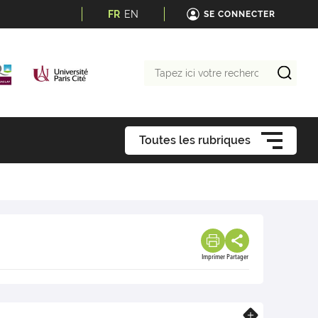
FR
EN
SE CONNECTER
Tapez
ici
votre
recherche
Toutes les rubriques
Imprimer
Partager
En savoir plus