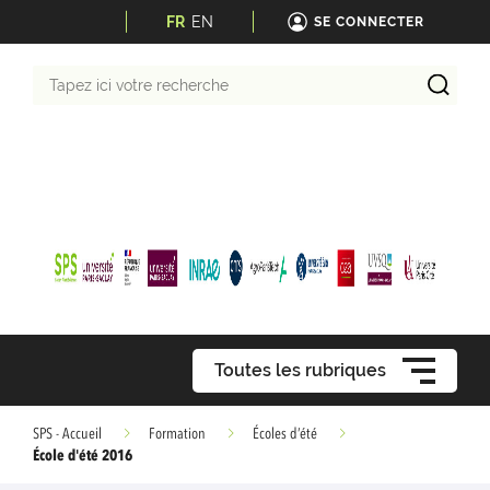
FR
EN
SE CONNECTER
Tapez
ici
votre
recherche
Toutes les rubriques
SPS - Accueil
Formation
Écoles d’été
École d'été 2016