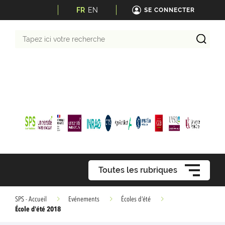
FR
EN
SE CONNECTER
Tapez
ici
votre
recherche
Toutes les rubriques
SPS - Accueil
Evénements
Écoles d’été
École d'été 2018