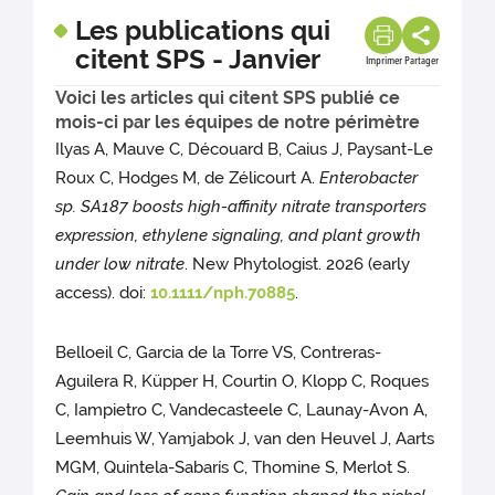
Les publications qui
citent SPS - Janvier
Imprimer
Partager
Voici les articles qui citent SPS publié ce
mois-ci par les équipes de notre périmètre
Ilyas A, Mauve C, Découard B, Caius J, Paysant-Le
Roux C, Hodges M, de Zélicourt A.
Enterobacter
sp. SA187 boosts high-affinity nitrate transporters
expression, ethylene signaling, and plant growth
under low nitrate
. New Phytologist. 2026 (early
access). doi:
10.1111/nph.70885
.
Belloeil C, Garcia de la Torre VS, Contreras-
Aguilera R, Küpper H, Courtin O, Klopp C, Roques
C, Iampietro C, Vandecasteele C, Launay-Avon A,
Leemhuis W, Yamjabok J, van den Heuvel J, Aarts
MGM, Quintela-Sabarís C, Thomine S, Merlot S.