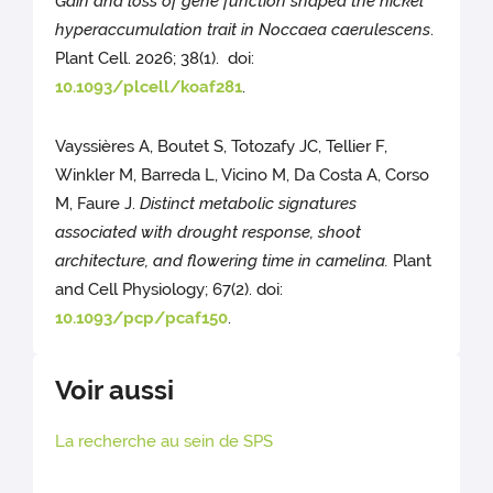
Gain and loss of gene function shaped the nickel
hyperaccumulation trait in Noccaea caerulescens
.
Plant Cell. 2026; 38(1). doi:
10.1093/plcell/koaf281
.
Vayssières A, Boutet S, Totozafy JC, Tellier F,
Winkler M, Barreda L, Vicino M, Da Costa A, Corso
M, Faure J.
Distinct metabolic signatures
associated with drought response, shoot
architecture, and flowering time in camelina.
Plant
and Cell Physiology; 67(2). doi:
10.1093/pcp/pcaf150
.
Voir aussi
La recherche au sein de SPS